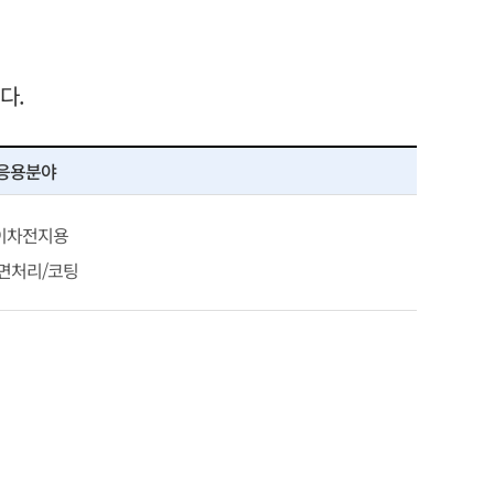
다.
응용분야
 이차전지용
표면처리/코팅