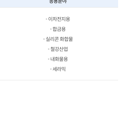
응용분야
- 이차전지용
- 합금용
- 실리콘 화합물
- 철강산업
- 내화물용
- 세라믹