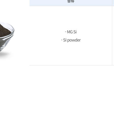
종류
- MG Si
- SI powder